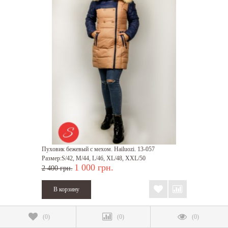
Пуховик бежевый с мехом. Hailuozi. 13-057
Размер:S/42, M/44, L/46, XL/48, XXL/50
1 000 грн.
2 400 грн.
(
0
)
(
0
)
(
0
)