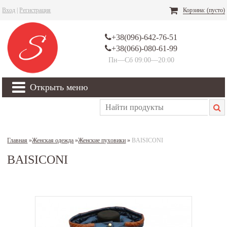
Вход
|
Регистрация
Корзина:
(пусто)
+38(096)-642-76-51
+38(066)-080-61-99
Пн—Сб 09:00—20:00
Открыть меню
Главная
»
Женская одежда
»
Женские пуховики
»
BAISICONI
BAISICONI