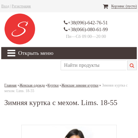
Вход
|
Регистрация
Корзина:
(пусто)
+38(096)-642-76-51
+38(066)-080-61-99
Пн—Сб 09:00—20:00
Открыть меню
Главная
»
Женская одежда
»
Куртки
»
Женские зимние куртки
»
Зимняя куртка с
мехом. Lims. 18-55
Зимняя куртка с мехом. Lims. 18-55