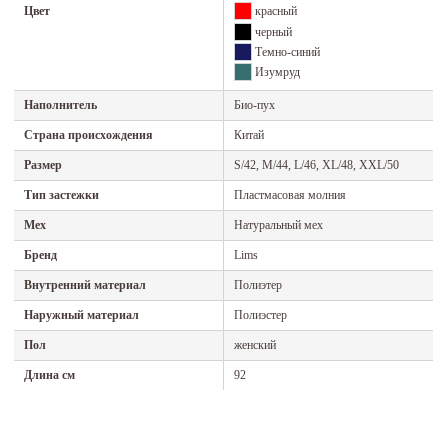
Цвет
красный
черный
Темно-синий
Изумруд
Наполнитель
Био-пух
Страна происхождения
Китай
Размер
S/42, M/44, L/46, XL/48, XXL/50
Тип застежки
Пластмасовая молния
Мех
Натуральный мех
Бренд
Lims
Внутренний материал
Полиэтер
Наружный материал
Полиэстер
Пол
женский
Длина см
92