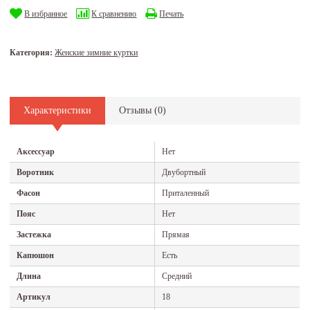
В избранное
К сравнению
Печать
Категория:
Женские зимние куртки
Характеристики
Отзывы (
0
)
Аксессуар
Нет
Воротник
Двубортный
Фасон
Приталенный
Пояс
Нет
Застежка
Прямая
Капюшон
Есть
Длина
Средний
Артикул
18