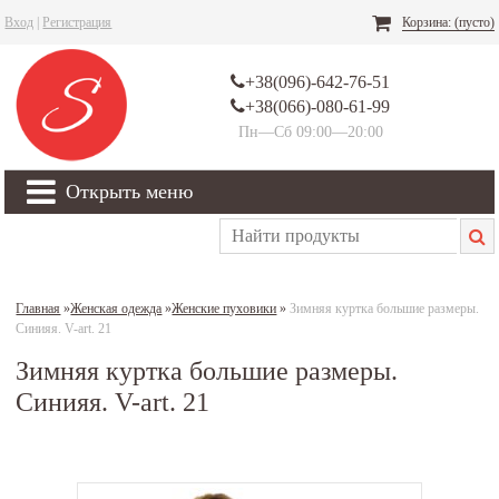
Вход
|
Регистрация
Корзина:
(пусто)
+38(096)-642-76-51
+38(066)-080-61-99
Пн—Сб 09:00—20:00
Открыть меню
Главная
»
Женская одежда
»
Женские пуховики
»
Зимняя куртка большие размеры.
Синияя. V-art. 21
Зимняя куртка большие размеры.
Синияя. V-art. 21