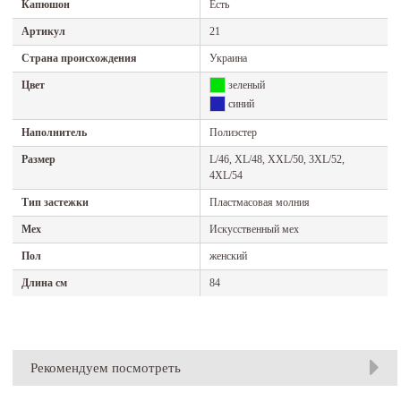
Капюшон
Есть
Артикул
21
Страна происхождения
Украина
Цвет
зеленый
синий
Наполнитель
Полиэстер
Размер
L/46, XL/48, XXL/50, 3XL/52,
4XL/54
Тип застежки
Пластмасовая молния
Мех
Искусственный мех
Пол
женский
Длина см
84
Рекомендуем посмотреть