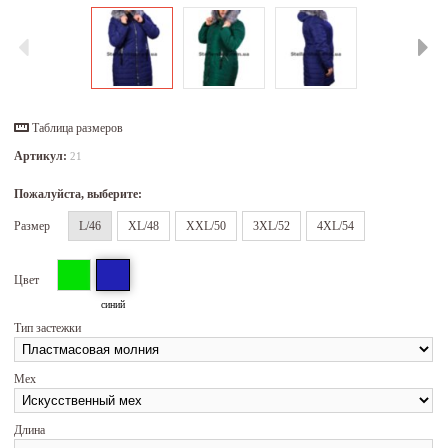
Таблица размеров
Артикул:
21
Пожалуйста, выберите:
Размер
L/46
XL/48
XXL/50
3XL/52
4XL/54
Цвет
синий
Тип застежки
Мех
Длина