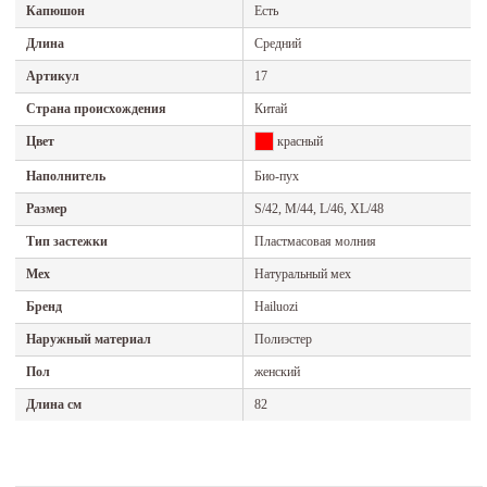
Капюшон
Есть
Длина
Средний
Артикул
17
Страна происхождения
Китай
Цвет
красный
Наполнитель
Био-пух
Размер
S/42, M/44, L/46, XL/48
Тип застежки
Пластмасовая молния
Мех
Натуральный мех
Бренд
Hailuozi
Наружный материал
Полиэстер
Пол
женский
Длина см
82