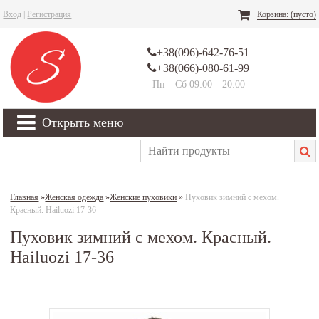
Вход
|
Регистрация
Корзина:
(пусто)
+38(096)-642-76-51
+38(066)-080-61-99
Пн—Сб 09:00—20:00
Открыть меню
Главная
»
Женская одежда
»
Женские пуховики
»
Пуховик зимний с мехом.
Красный. Hailuozi 17-36
Пуховик зимний с мехом. Красный.
Hailuozi 17-36