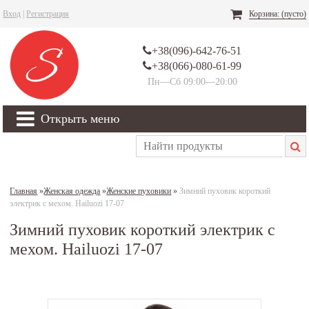
Вход
|
Регистрация
Корзина:
(пусто)
+38(096)-642-76-51
+38(066)-080-61-99
Пн—Сб 09:00—20:00
Открыть меню
Главная
»
Женская одежда
»
Женские пуховики
»
Зимний пуховик короткий
электрик с мехом. Hailuozi 17-07
Зимний пуховик короткий электрик с
мехом. Hailuozi 17-07