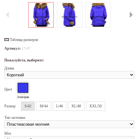
Таблица размеров
Артикул:
17-07
Пожалуйста, выберите:
Длина
Цвет
Электрик
Размер
S/42
M/44
L/46
XL/48
XXL/50
Тип застежки
Мех