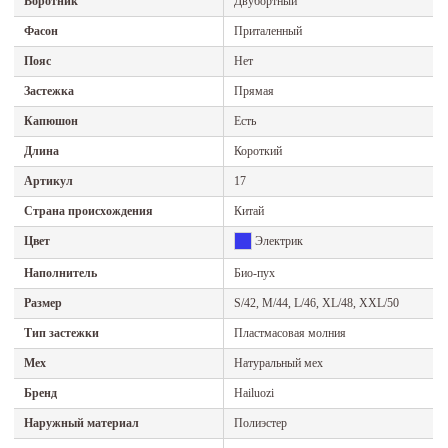
Воротник
Двубортный
Фасон
Приталенный
Пояс
Нет
Застежка
Прямая
Капюшон
Есть
Длина
Короткий
Артикул
17
Страна происхождения
Китай
Цвет
Электрик
Наполнитель
Био-пух
Размер
S/42, M/44, L/46, XL/48, XXL/50
Тип застежки
Пластмасовая молния
Мех
Натуральный мех
Бренд
Hailuozi
Наружный материал
Полиэстер