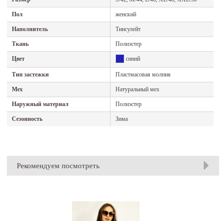
Пол
женский
Наполнитель
Тинсулейт
Ткань
Полиэстер
Цвет
синий
Тип застежки
Пластмасовая молния
Мех
Натуральный мех
Наружный материал
Полиэстер
Сезонность
Зима
Рекомендуем посмотреть