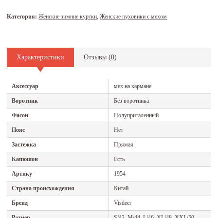
Категория:
Женские зимние куртки
,
Женские пуховики с мехом
Характеристики
Отзывы (
0
)
Аксессуар
мех на кармане
Воротник
Без воротника
Фасон
Полуприталенный
Пояс
Нет
Застежка
Прямая
Капюшон
Есть
Артику
1954
Страна происхождения
Китай
Бренд
Visdeer
Размер
S/42, M/44, L/46, XL/48, XXL/50