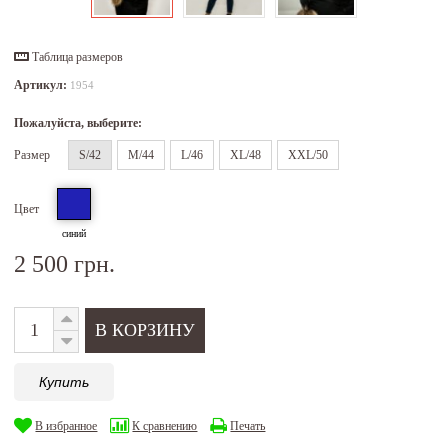
Таблица размеров
Артикул:
1954
Пожалуйста, выберите:
Размер
S/42
M/44
L/46
XL/48
XXL/50
Цвет
синий
2 500 грн.
Купить
В избранное
К сравнению
Печать