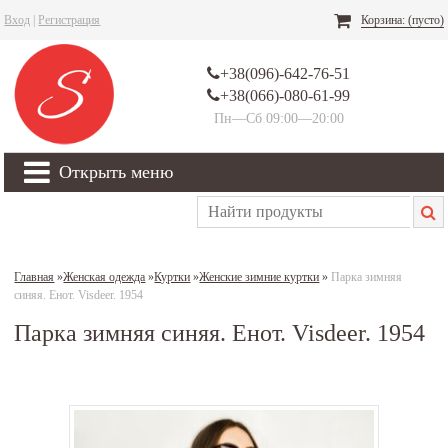
Вход
|
Регистрация
Корзина:
(пусто)
+38(096)-642-76-51
+38(066)-080-61-99
Пн—Сб 09:00—20:00
Открыть меню
Главная
»
Женская одежда
»
Куртки
»
Женские зимние куртки
»
Парка зимняя
синяя. Енот. Visdeer. 1954
Парка зимняя синяя. Енот. Visdeer. 1954