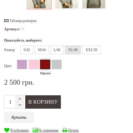
Таблица размеров
Артикул:
73
Пожалуйста, выберите:
Размер
S/42
M/44
L/46
XL/48
XXL/50
Цвет
Марсала
2 500 грн.
Купить
В избранное
К сравнению
Печать