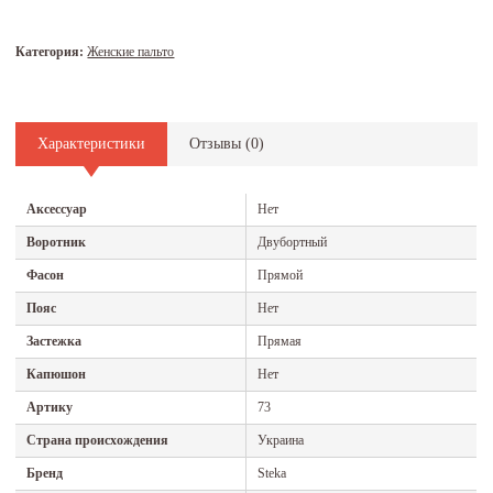
Категория:
Женские пальто
Характеристики
Отзывы (
0
)
Аксессуар
Нет
Воротник
Двубортный
Фасон
Прямой
Пояс
Нет
Застежка
Прямая
Капюшон
Нет
Артику
73
Страна происхождения
Украина
Бренд
Steka