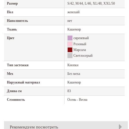
Размер
S/42, M/44, L/46, XL/48, XXL/50
Пол
женский
Наполнитель
нет
Ткань
Кашемир
Цвет
сиреневый
Розовый
Марсала
Светлосерый
Тип застежки
Кнопки
Мех
Без меха
Наружный материал
Кашемир
Длина см
83
Сезонность
Осень - Весна
Рекомендуем посмотреть