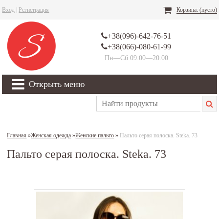
Вход
|
Регистрация
Корзина:
(пусто)
+38(096)-642-76-51
+38(066)-080-61-99
Пн—Сб 09:00—20:00
Открыть меню
Главная
»
Женская одежда
»
Женские пальто
»
Пальто серая полоска. Steka. 73
Пальто серая полоска. Steka. 73