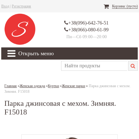
Вход
|
Регистрация
Корзина:
(пусто)
+38(096)-642-76-51
+38(066)-080-61-99
Пн—Сб 09:00—20:00
Открыть меню
Главная
»
Женская одежда
»
Куртки
»
Женские парки
»
Парка джинсовая с мехом.
Зимняя. F15018
Парка джинсовая с мехом. Зимняя.
F15018