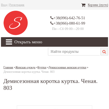
Вход
|
Регистрация
Корзина:
(пусто)
+38(096)-642-76-51
+38(066)-080-61-99
Пн—Сб 09:00—20:00
Открыть меню
Главная
»
Женская одежда
»
Куртки
»
Демисезонные женские куртки
»
Демисезонная коротка куртка. Ченая. 803
Демисезонная коротка куртка. Ченая.
803