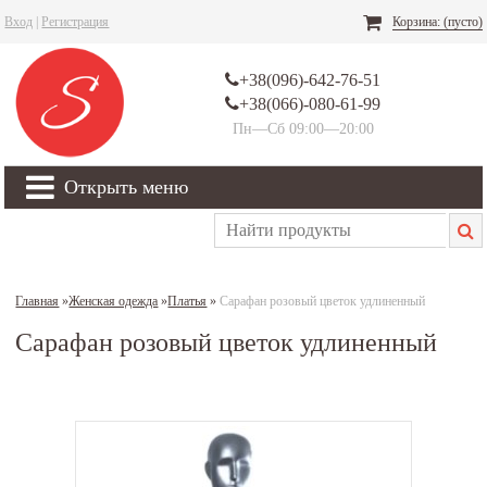
Вход
|
Регистрация
Корзина:
(пусто)
+38(096)-642-76-51
+38(066)-080-61-99
Пн—Сб 09:00—20:00
Открыть меню
Главная
»
Женская одежда
»
Платья
»
Сарафан розовый цветок удлиненный
Сарафан розовый цветок удлиненный