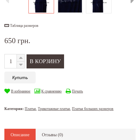
Таблица размеров
650 грн.
Купить
В избранное
К сравнению
Печать
Категория:
Платья
,
Трикотажные платья
,
Платья больших размеров
Описание
Отзывы (
0
)