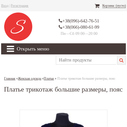
Вход
|
Регистрация
Корзина:
(пусто)
+38(096)-642-76-51
+38(066)-080-61-99
Пн—Сб 09:00—20:00
Открыть меню
Главная
»
Женская одежда
»
Платья
»
Платье трикотаж большие размеры, пояс
Платье трикотаж большие размеры, пояс