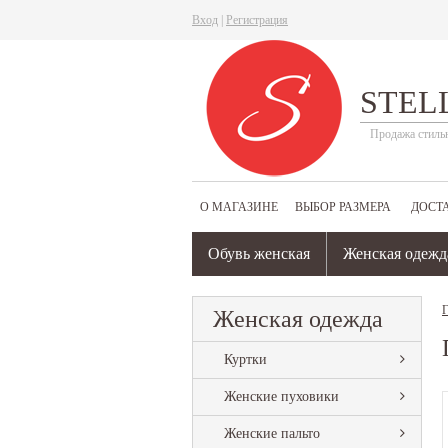
Вход
|
Регистрация
STEL
Продажа стиль
О МАГАЗИНЕ
ВЫБОР РАЗМЕРА
ДОСТ
Обувь женская
Женская одежд
Г
Женская одежда
Куртки
Женские пуховики
Женские пальто