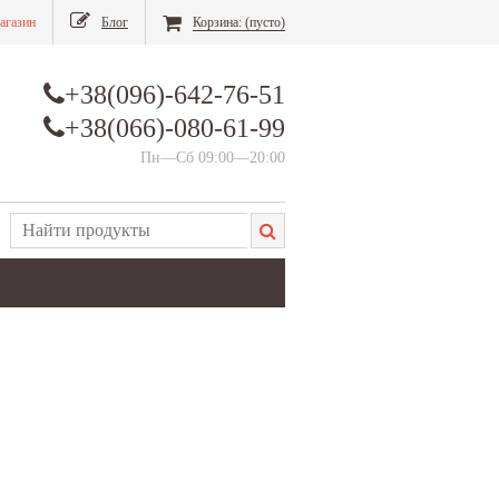
агазин
Блог
Корзина:
(пусто)
+38(096)-642-76-51
+38(066)-080-61-99
Пн—Сб 09:00—20:00