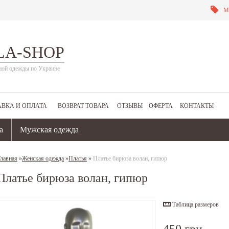
М
LA-SHOP
ной одежды по Украине
АВКА И ОПЛАТА
ВОЗВРАТ ТОВАРА
ОТЗЫВЫ
ОФЕРТА
КОНТАКТЫ
а
Мужская одежда
лавная
»
Женская одежда
»
Платья
»
Платье бирюза волан, гипюр
Платье бирюза волан, гипюр
Таблица размеров
450 грн.