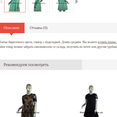
13.02.2019
25.12.2018
лярных и
Приобретая зимнюю верхнюю одежду, мало кто задумывается
Женская д
яя...
о том, как правильно стирать выбранную модель. Ведь...
гардероба
Читать дальше
Читать да
Описание
Отзывы (
0
)
латье бирюзового цвета, гипюр с подкладкой. Длина средняя. Вы можете
купить платье
ами товар можно забрать самовывозом со склада, получить по почте или другим удобны
Рекомендуем посмотреть