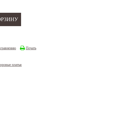
 сравнению
Печать
юровые платья