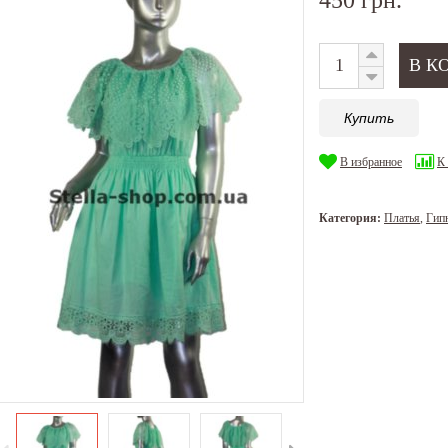
Купить
В избранное
К
Категория:
Платья
,
Гип