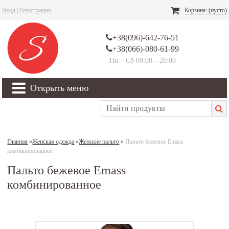
Вход
|
Регистрация
Корзина:
(пусто)
+38(096)-642-76-51
+38(066)-080-61-99
Пн—Сб 09:00—20:00
Открыть меню
Главная
»
Женская одежда
»
Женские пальто
»
Пальто бежевое Emass
комбинированное
Пальто бежевое Emass
комбинированное