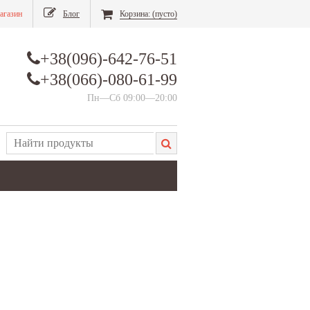
агазин
Блог
Корзина:
(пусто)
+38(096)-642-76-51
+38(066)-080-61-99
Пн—Сб 09:00—20:00