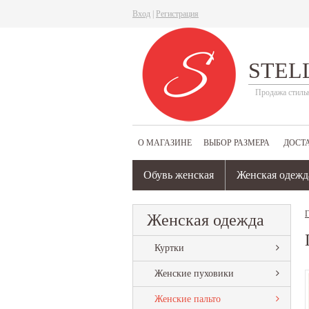
Вход
|
Регистрация
STEL
Продажа стиль
О МАГАЗИНЕ
ВЫБОР РАЗМЕРА
ДОСТ
Обувь женская
Женская одежд
Г
Женская одежда
Куртки
Женские пуховики
Женские пальто