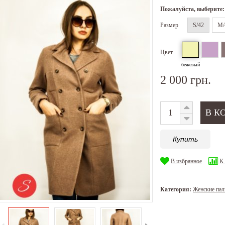
Пожалуйста, выберите:
Размер
S/42
M/
Цвет
бежевый
2 000 грн.
Купить
В избранное
К
Категория:
Женские пал