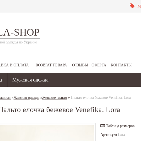
М
LA-SHOP
ной одежды по Украине
АВКА И ОПЛАТА
ВОЗВРАТ ТОВАРА
ОТЗЫВЫ
ОФЕРТА
КОНТАКТЫ
а
Мужская одежда
лавная
»
Женская одежда
»
Женские пальто
»
Пальто елочка бежевое Venefika. Lora
Пальто елочка бежевое Venefika. Lora
Таблица размеров
Артикул:
Lora