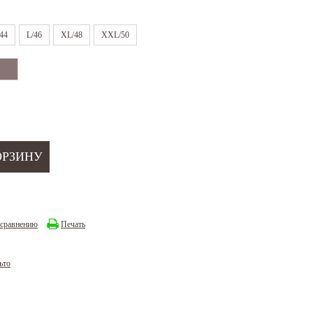
44
L/46
XL/48
XXL/50
 сравнению
Печать
ьто