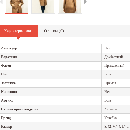
13.02.2019
25.12.2018
лярных и
Приобретая зимнюю верхнюю одежду, мало кто задумывается
Женская д
няя одежда
о том, как правильно стирать выбранную модель....
гардероба
Читать дальше
Читать да
Характеристики
Отзывы (
0
)
Аксессуар
Нет
Воротник
Двубортный
Фасон
Приталенный
Пояс
Есть
Застежка
Прямая
Капюшон
Нет
Артику
Lora
Страна происхождения
Украина
Бренд
Venefika
Размер
S/42, M/44, L/46