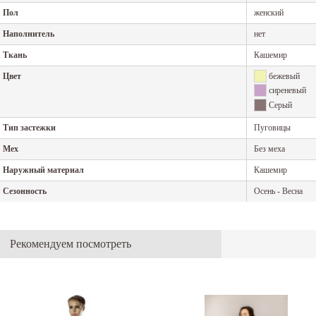
Пол
женский
Наполнитель
нет
Ткань
Кашемир
Цвет
бежевый
сиреневый
Серый
Тип застежки
Пуговицы
Мех
Без меха
Наружный материал
Кашемир
Сезонность
Осень - Весна
Рекомендуем посмотреть