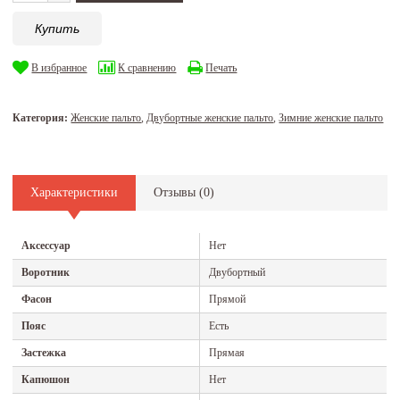
Купить
В избранное
К сравнению
Печать
Категория:
Женские пальто
,
Двубортные женские пальто
,
Зимние женские пальто
Характеристики
Отзывы (
0
)
Аксессуар
Нет
Воротник
Двубортный
Фасон
Прямой
Пояс
Есть
Застежка
Прямая
Капюшон
Нет