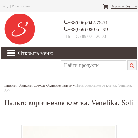
Вход
|
Регистрация
Корзина:
(пусто)
+38(096)-642-76-51
+38(066)-080-61-99
Пн—Сб 09:00—20:00
Открыть меню
Главная
»
Женская одежда
»
Женские пальто
»
Пальто коричневое клетка. Venefika.
Soli
Пальто коричневое клетка. Venefika. Soli