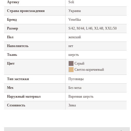
Артику
Soli
Страна происхождения
Украина
Бренд
Venefika
Размер
S/42, M/44, L/46, XL/48, XXL/50
Пол
женский
Наполнитель
нет
Ткань
шерсть
Цвет
Серый
Светло-коричневый
Тип застежки
Пуговицы
Мех
Без меха
Наружный материал
Варенная шерсть
Сезонность
Зима