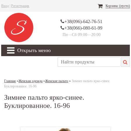
Вход
|
Регистрация
Корзина:
(пусто)
+38(096)-642-76-51
+38(066)-080-61-99
Пн—Сб 09:00—20:00
Открыть меню
Главная
»
Женская одежда
»
Женские пальто
»
Зимнее пальто ярко-синее.
Буклированное. 16-96
Зимнее пальто ярко-синее.
Буклированное. 16-96