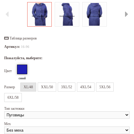
Таблица размеров
Артикул:
16-96
Пожалуйста, выберите:
Цвет
синий
Размер
XL/48
XXL/50
3XL/52
4XL/54
5XL/56
6XL/58
Тип застежки
Мех