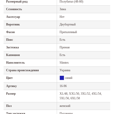
Размерный ряд
Полубатал (48-60)
Сезонность
Зима
Аксессуар
Нет
Воротник
Двубортный
Фасон
Приталенный
Пояс
Есть
Застежка
Прямая
Капюшон
Есть
Наполнитель
Slimtex
Страна происхождения
Украина
Цвет
синий
Артику
16-96
Размер
XL/48, XXL/50, 3XL/52, 4XL/54,
5XL/56, 6XL/58
Пол
женский
Тип застежки
Пуговицы