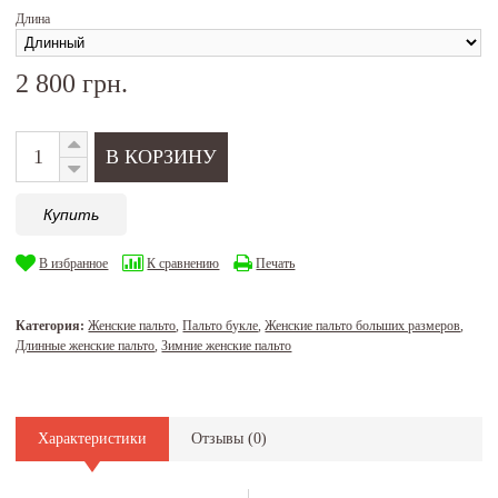
Длина
2 800 грн.
Купить
В избранное
К сравнению
Печать
Категория:
Женские пальто
,
Пальто букле
,
Женские пальто больших размеров
,
Длинные женские пальто
,
Зимние женские пальто
Характеристики
Отзывы (
0
)