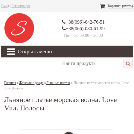
Вход
|
Регистрация
Корзина:
(пусто)
+38(096)-642-76-51
+38(066)-080-61-99
Пн—Сб 09:00—20:00
Открыть меню
Главная
»
Женская одежда
»
Льняные платья
»
Льняное платье морская волна. Love
Vita. Полосы
Льняное платье морская волна. Love
Vita. Полосы