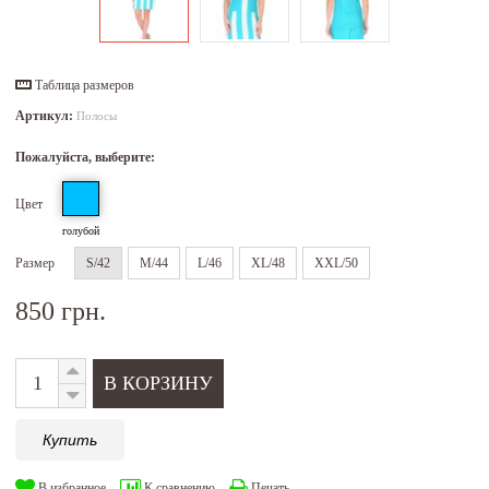
Таблица размеров
Артикул:
Полосы
Пожалуйста, выберите:
Цвет
голубой
Размер
S/42
M/44
L/46
XL/48
XXL/50
850 грн.
Купить
В избранное
К сравнению
Печать