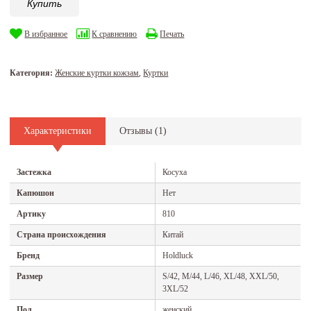
Купить
В избранное
К сравнению
Печать
Категория:
Женские куртки кожзам
,
Куртки
Характеристики
Отзывы (
1
)
Застежка
Косуха
Капюшон
Нет
Артику
810
Страна происхождения
Китай
Бренд
Holdluck
Размер
S/42, M/44, L/46, XL/48, XXL/50,
3XL/52
Пол
женский