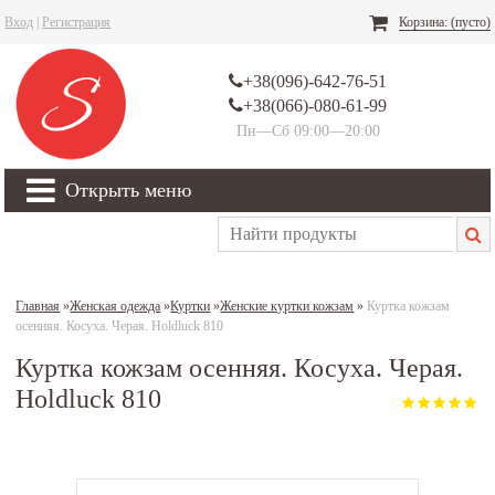
Вход
|
Регистрация
Корзина:
(пусто)
+38(096)-642-76-51
+38(066)-080-61-99
Пн—Сб 09:00—20:00
Открыть меню
Главная
»
Женская одежда
»
Куртки
»
Женские куртки кожзам
»
Куртка кожзам
осенняя. Косуха. Черая. Holdluck 810
Куртка кожзам осенняя. Косуха. Черая.
Holdluck 810