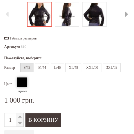
Таблица размеров
Артикул:
810
Пожалуйста, выберите:
Размер
S/42
M/44
L/46
XL/48
XXL/50
3XL/52
Цвет
черный
1 000 грн.