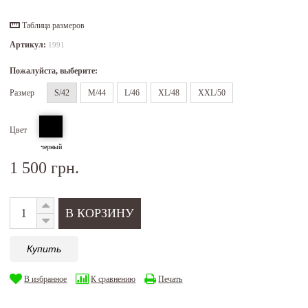
Таблица размеров
Артикул:
1991
Пожалуйста, выберите:
Размер
S/42
M/44
L/46
XL/48
XXL/50
Цвет
черный
1 500 грн.
Купить
В избранное
К сравнению
Печать