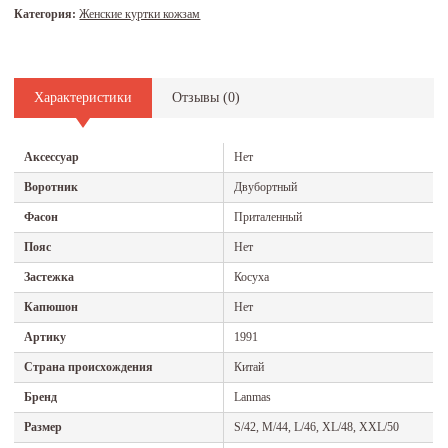
Категория:
Женские куртки кожзам
Характеристики
Отзывы (
0
)
Аксессуар
Нет
Воротник
Двубортный
Фасон
Приталенный
Пояс
Нет
Застежка
Косуха
Капюшон
Нет
Артику
1991
Страна происхождения
Китай
Бренд
Lanmas
Размер
S/42, M/44, L/46, XL/48, XXL/50