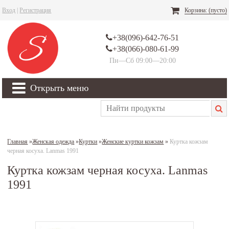
Вход
|
Регистрация
Корзина:
(пусто)
+38(096)-642-76-51
+38(066)-080-61-99
Пн—Сб 09:00—20:00
Открыть меню
Главная
»
Женская одежда
»
Куртки
»
Женские куртки кожзам
»
Куртка кожзам
черная косуха. Lanmas 1991
Куртка кожзам черная косуха. Lanmas
1991