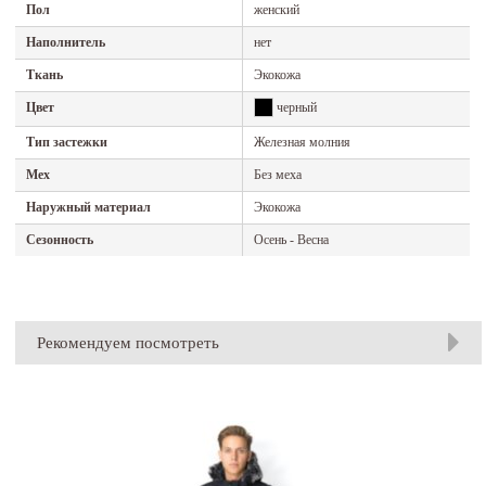
Пол
женский
Наполнитель
нет
Ткань
Экокожа
Цвет
черный
Тип застежки
Железная молния
Мех
Без меха
Наружный материал
Экокожа
Сезонность
Осень - Весна
Рекомендуем посмотреть