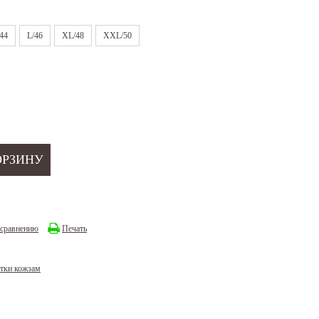
44
L/46
XL/48
XXL/50
 сравнению
Печать
тки кожзам