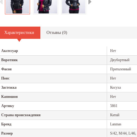
13.02.2019
25.12.2018
лярных и
Приобретая зимнюю верхнюю одежду, мало кто задумывается
Женская д
о том, как правильно стирать выбранную модель. Ведь...
гардероба
Читать дальше
Читать да
Характеристики
Отзывы (
0
)
Аксессуар
Нет
Воротник
Двубортный
Фасон
Приталенный
Пояс
Нет
Застежка
Косуха
Капюшон
Нет
Артику
5861
Страна происхождения
Китай
Бренд
Lanmas
Размер
S/42, M/44, L/46