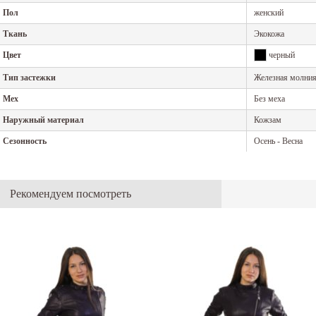
Пол
женский
Ткань
Экокожа
Цвет
черный
Тип застежки
Железная молни
Мех
Без меха
Наружный материал
Кожзам
Сезонность
Осень - Весна
Рекомендуем посмотреть