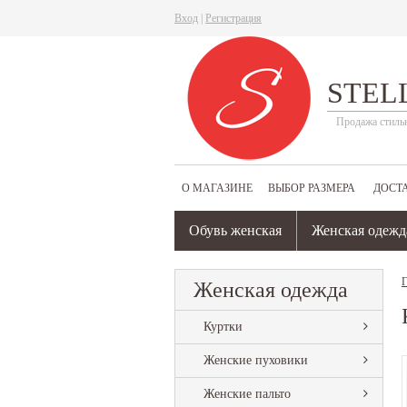
Вход
|
Регистрация
STEL
Продажа стиль
О МАГАЗИНЕ
ВЫБОР РАЗМЕРА
ДОСТ
Обувь женская
Женская одежд
Г
Женская одежда
Куртки
Женские пуховики
Женские пальто