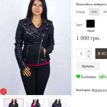
Пожалуйста, выберите:
Размер
S/42
M/
Цвет
черный
1 000 грн.
Купить
В избранное
К
Категория:
Женские кур