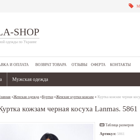
М
LA-SHOP
ной одежды по Украине
АВКА И ОПЛАТА
ВОЗВРАТ ТОВАРА
ОТЗЫВЫ
ОФЕРТА
КОНТАКТЫ
а
Мужская одежда
лавная
»
Женская одежда
»
Куртки
»
Женские куртки кожзам
»
Куртка кожзам черная кос
Куртка кожзам черная косуха Lanmas. 5861
Таблица размеров
Артикул:
5861