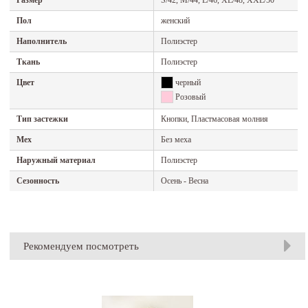
Размер
S/42, M/44, L/46, XL/48, XXL/50
Пол
женский
Наполнитель
Полиэстер
Ткань
Полиэстер
Цвет
черный
Розовый
Тип застежки
Кнопки, Пластмасовая молния
Мех
Без меха
Наружный материал
Полиэстер
Сезонность
Осень - Весна
Рекомендуем посмотреть