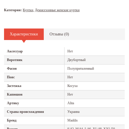
Категория:
Куртки
,
Демисезонные женские куртки
Характеристики
Отзывы (
0
)
Аксессуар
Нет
Воротник
Двубортный
Фасон
Полуприталенный
Пояс
Нет
Застежка
Косуха
Капюшон
Нет
Артику
Alita
Страна происхождения
Украина
Бренд
Maddis