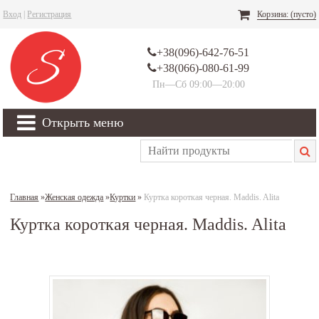
Вход
|
Регистрация
Корзина:
(пусто)
+38(096)-642-76-51
+38(066)-080-61-99
Пн—Сб 09:00—20:00
Открыть меню
Главная
»
Женская одежда
»
Куртки
»
Куртка короткая черная. Maddis. Alita
Куртка короткая черная. Maddis. Alita