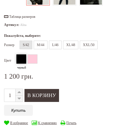
Таблица размеров
Артикул:
Alita
Пожалуйста, выберите:
Размер
S/42
M/44
L/46
XL/48
XXL/50
Цвет
черный
1 200 грн.
Купить
В избранное
К сравнению
Печать