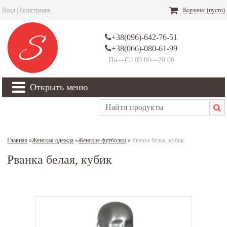
Вход
|
Регистрация
Корзина:
(пусто)
+38(096)-642-76-51
+38(066)-080-61-99
Пн—Сб 09:00—20:00
Открыть меню
Главная
»
Женская одежда
»
Женские футболки
»
Рванка белая, кубик
Рванка белая, кубик