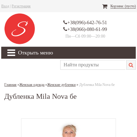
Вход
|
Регистрация
Корзина:
(пусто)
+38(096)-642-76-51
+38(066)-080-61-99
Пн—Сб 09:00—20:00
Открыть меню
Главная
»
Женская одежда
»
Женские дубленки
»
Дубленка Mila Nova бе
Дубленка Mila Nova бе