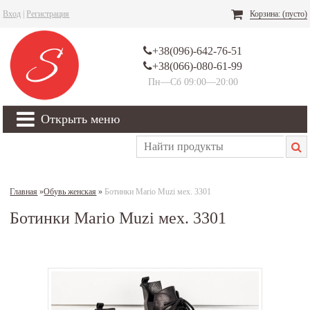
Вход
|
Регистрация
Корзина:
(пусто)
+38(096)-642-76-51
+38(066)-080-61-99
Пн—Сб 09:00—20:00
Открыть меню
Главная
»
Обувь женская
»
Ботинки Mario Muzi мех. 3301
Ботинки Mario Muzi мех. 3301