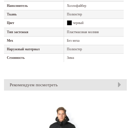
Наполнитель
Холлофайбер
Ткань
Полиэстер
Цвет
черный
Тип застежки
Пластмасовая молния
Мех
Без меха
Наружный материал
Полиэстер
Сезонность
Зима
Рекомендуем посмотреть