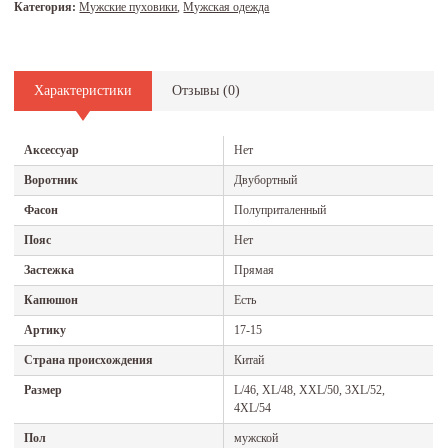
Категория:
Мужские пуховики
,
Мужская одежда
Характеристики
Отзывы (
0
)
Аксессуар
Нет
Воротник
Двубортный
Фасон
Полуприталенный
Пояс
Нет
Застежка
Прямая
Капюшон
Есть
Артику
17-15
Страна происхождения
Китай
Размер
L/46, XL/48, XXL/50, 3XL/52,
4XL/54
Пол
мужской